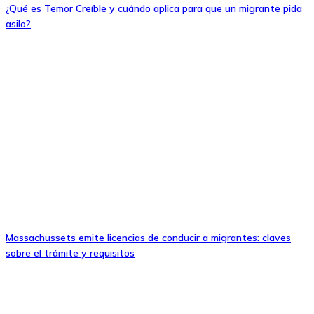
¿Qué es Temor Creíble y cuándo aplica para que un migrante pida
asilo?
Massachussets emite licencias de conducir a migrantes: claves
sobre el trámite y requisitos