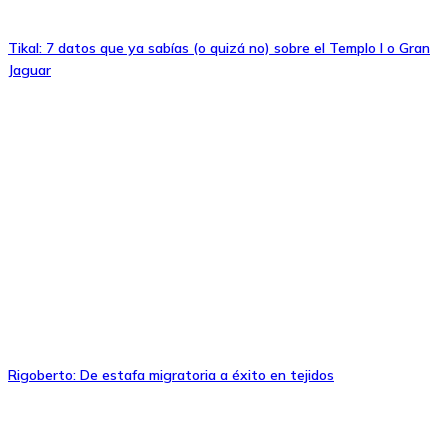
Tikal: 7 datos que ya sabías (o quizá no) sobre el Templo I o Gran
Jaguar
Rigoberto: De estafa migratoria a éxito en tejidos