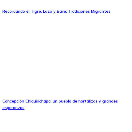
Recordando el Tigre, Lazo y Baile: Tradiciones Migrantes
Concepción Chiquirichapa: un pueblo de hortalizas y grandes
esperanzas