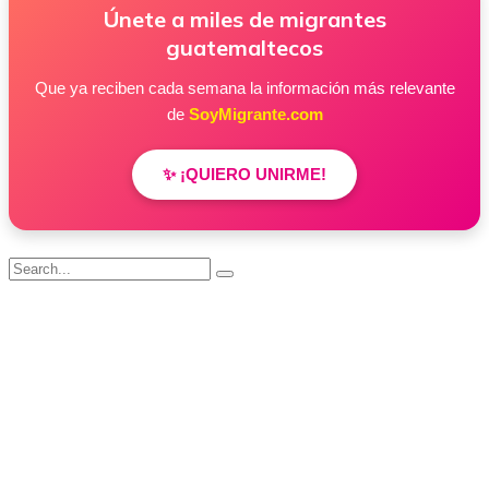
Únete a miles de migrantes
guatemaltecos
Que ya reciben cada semana la información más relevante
de
SoyMigrante.com
✨ ¡QUIERO UNIRME!