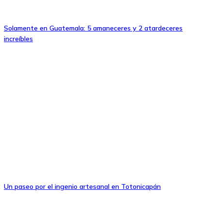
Solamente en Guatemala: 5 amaneceres y 2 atardeceres
increíbles
Un paseo por el ingenio artesanal en Totonicapán