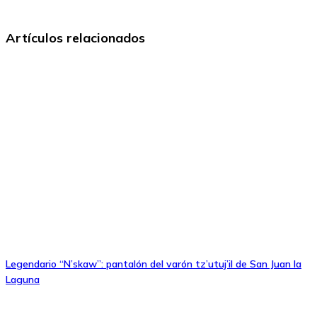
Artículos relacionados
Legendario “N’skaw”: pantalón del varón tz’utuj’il de San Juan la
Laguna