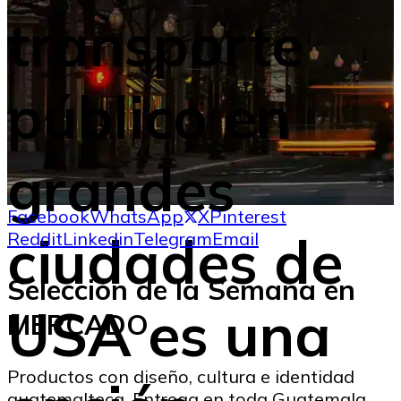
transporte
público en
grandes
Facebook
WhatsApp
X
Pinterest
ciudades de
Reddit
Linkedin
Telegram
Email
Selección de la Semana en
USA es una
MERCADO
Productos con diseño, cultura e identidad
guatemalteca. Entrega en toda Guatemala.