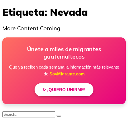
Etiqueta:
Nevada
More Content Coming
Únete a miles de migrantes
guatemaltecos
Que ya reciben cada semana la información más relevante
de
SoyMigrante.com
✨ ¡QUIERO UNIRME!