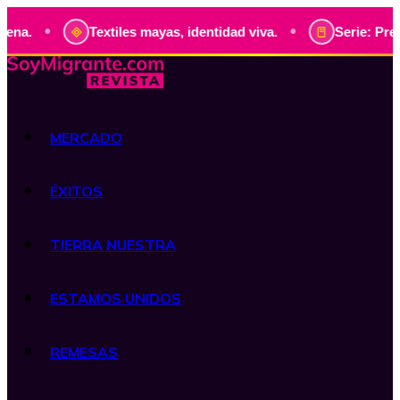
•
•
na.
Textiles mayas, identidad viva.
Serie: Presi
MERCADO
ÉXITOS
TIERRA NUESTRA
ESTAMOS UNIDOS
REMESAS