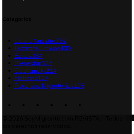
Categorías
Guate Nuestra
792
Estamos Unidos
430
Éxitos
334
Bienestar
325
Guatemala
214
Noticias
127
Recursos Migratorios
103
© 2026 SoyMigrante.com REVISTA - Todos
los derechos reservados.