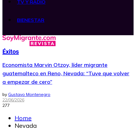
TV Y RADIO
BIENESTAR
Éxitos
Economista Marvin Otzoy, líder migrante
guatemalteco en Reno, Nevada: “Tuve que volver
a empezar de cero”
by
Gustavo Montenegro
22/06/2026
277
Home
Nevada