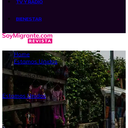
TV Y RADIO
BIENESTAR
Home
Estamos Unidos
Santa Catarina Palopó, pueblo que
impulsa turismo sostenible y estadía
placentera
Estamos Unidos
Santa