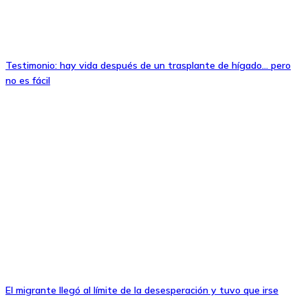
Testimonio: hay vida después de un trasplante de hígado… pero
no es fácil
El migrante llegó al límite de la desesperación y tuvo que irse