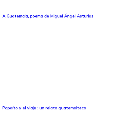
A Guatemala, poema de Miguel Ángel Asturias
Papaíto y el viaje : un relato guatemalteco