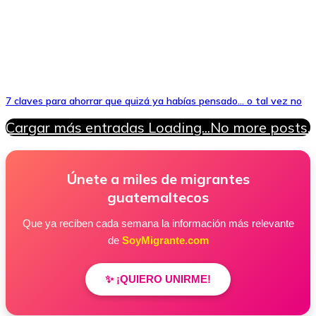
7 claves para ahorrar que quizá ya habías pensado… o tal vez no
Cargar más entradas
Loading...
No more posts.
Únete a miles de migrantes
guatemaltecos
Que ya reciben cada semana la información más relevante
de
SoyMigrante.com
✨ ¡QUIERO UNIRME!