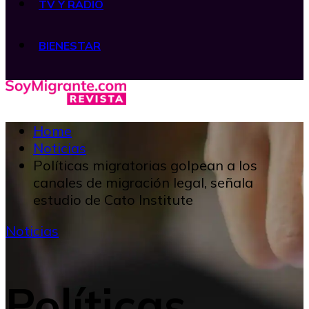
TV Y RADIO
BIENESTAR
Home
Noticias
Políticas migratorias golpean a los
canales de migración legal, señala
estudio de Cato Institute
Noticias
Políticas