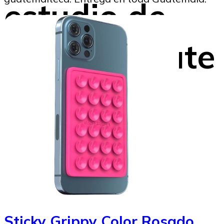
estudio de
Cato Institute
SoyMigrante.com REVISTA
15/04/2026
Image to Credit : Canva IA
Sticky Grippy Color Rosado