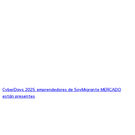
CyberDays 2025: emprendedores de SoyMigrante MERCADO
están presentes