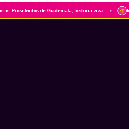
•
identes de Guatemala, historia viva.
Identidad 