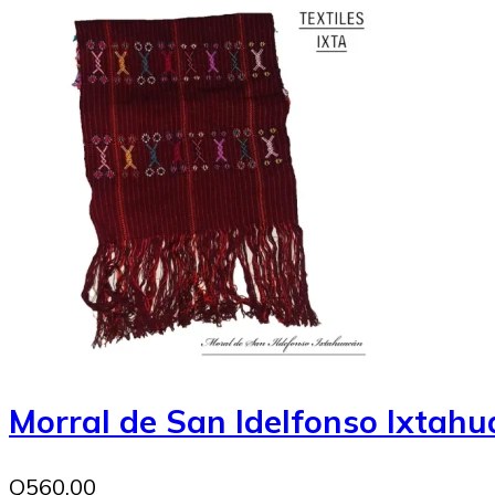
Morral de San Idelfonso Ixtah
Q560.00