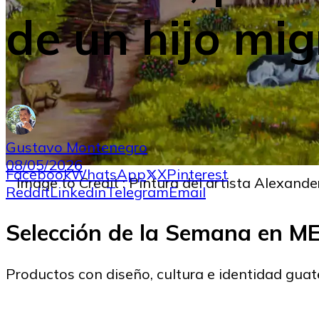
de un hijo mig
Gustavo Montenegro
08/05/2026
Facebook
WhatsApp
X
Pinterest
Image to Credit : Pintura del artista Alexa
Reddit
Linkedin
Telegram
Email
Selección de la Semana en 
Productos con diseño, cultura e identidad gua