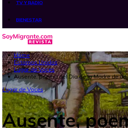
TV Y RADIO
BIENESTAR
Home
Estamos Unidos
Lugar de Voces
Ausente, poema del Día de la Madre de un h
Lugar de Voces
Ausente, poem