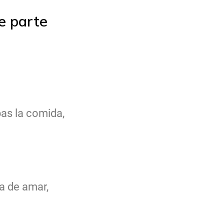
e parte
bas la comida,
da de amar,