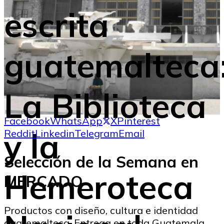
escrita
guatemalteca
La Biblioteca
Facebook
WhatsApp
X
Pinterest
y la
Reddit
Linkedin
Telegram
Email
Selección de la Semana en
Hemeroteca
MERCADO
Productos con diseño, cultura e identidad
guatemalteca. Entrega en toda Guatemala.