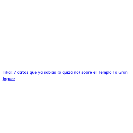
Tikal: 7 datos que ya sabías (o quizá no) sobre el Templo I o Gran
Jaguar