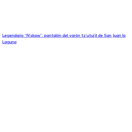
Legendario “N’skaw”: pantalón del varón tz’utuj’il de San Juan la
Laguna