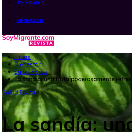
TV Y RADIO
BIENESTAR
Home
Bienestar
Salud Física
La sandía: una fruta poderosamente refre
Salud Física
La sandía: un