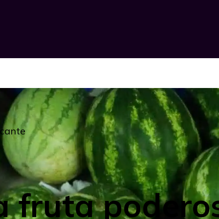
scante
a fruta poder