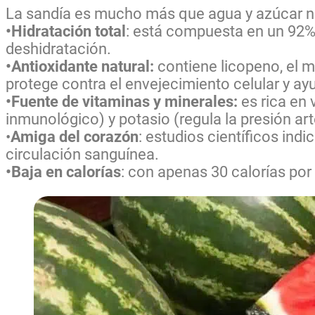
La sandía es mucho más que agua y azúcar nat
•Hidratación total
: está compuesta en un 92% d
deshidratación.
•Antioxidante natural:
contiene licopeno, el m
protege contra el envejecimiento celular y ay
•Fuente de vitaminas y minerales:
es rica en v
inmunológico) y potasio (regula la presión arte
•
Amiga del corazón
: estudios científicos indi
circulación sanguínea.
•Baja en calorías
: con apenas 30 calorías por