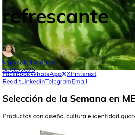
refrescante
Marysabel Aldana
08/09/2025
Facebook
WhatsApp
X
Pinterest
Reddit
Linkedin
Telegram
Email
Selección de la Semana en 
Productos con diseño, cultura e identidad gua