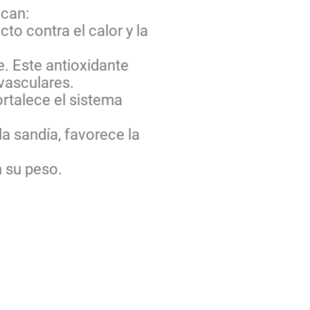
acan:
to contra el calor y la
e. Este antioxidante
vasculares.
fortalece el sistema
la sandía, favorece la
n su peso.