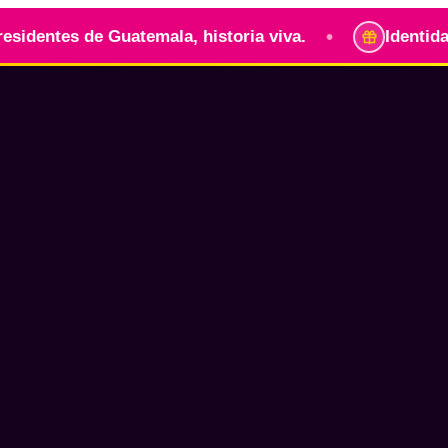
•
de Guatemala, historia viva.
Identidad guatemalt