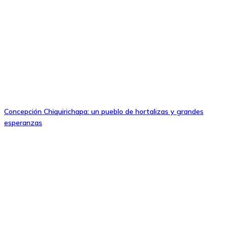
Concepción Chiquirichapa: un pueblo de hortalizas y grandes
esperanzas