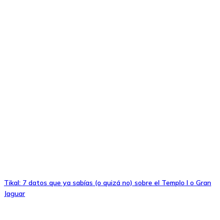
Tikal: 7 datos que ya sabías (o quizá no) sobre el Templo I o Gran
Jaguar