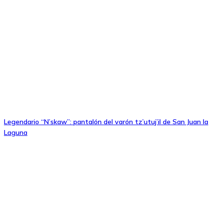
Legendario “N’skaw”: pantalón del varón tz’utuj’il de San Juan la
Laguna