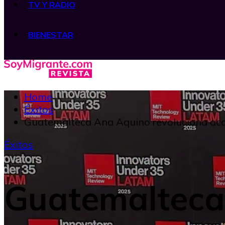
TV Y RADIO
BIENESTAR
Home
Éxitos
Guatemalteca Ana Aquino revoluciona acces
Éxitos
Guatemalteca