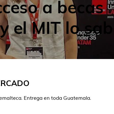
cceso a becas
 y el MIT lo sa
MERCADO
temalteca. Entrega en toda Guatemala.