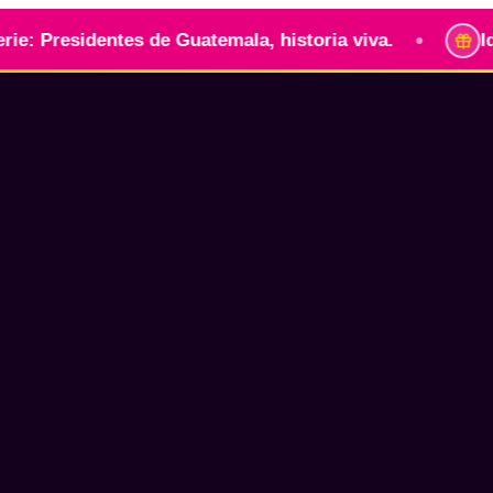
•
residentes de Guatemala, historia viva.
Identid