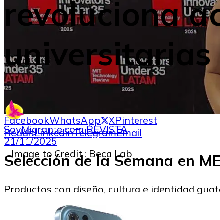
revoluciona a
universitarias
Facebook
WhatsApp
X
Pinterest
SoyMigrante.com REVISTA
Reddit
Linkedin
Telegram
Email
21/11/2025
Image to Credit : Beca Lab
Selección de la Semana en 
Productos con diseño, cultura e identidad gua