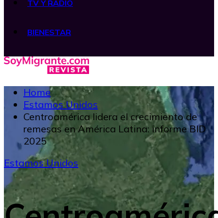
TV Y RADIO
BIENESTAR
Home
Estamos Unidos
Centroamérica lidera el crecimiento de
remesas en América Latina: informe BID
2025
Estamos Unidos
Centroaméric