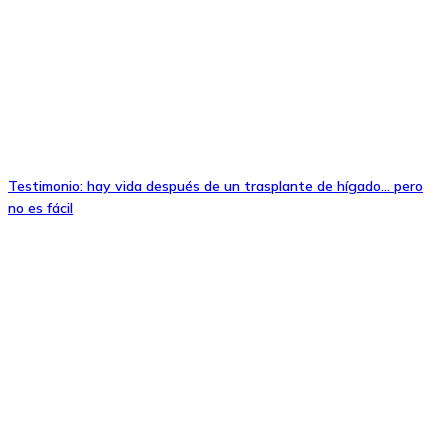
Testimonio: hay vida después de un trasplante de hígado… pero
no es fácil