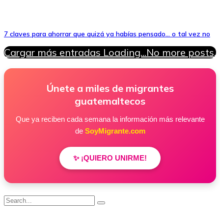
7 claves para ahorrar que quizá ya habías pensado… o tal vez no
Cargar más entradas
Loading...
No more posts.
Únete a miles de migrantes
guatemaltecos
Que ya reciben cada semana la información más relevante
de
SoyMigrante.com
✨ ¡QUIERO UNIRME!