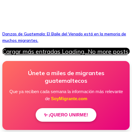
Danzas de Guatemala: El Baile del Venado está en la memoria de
muchos migrantes.
Cargar más entradas
Loading...
No more posts.
Únete a miles de migrantes
guatemaltecos
Que ya reciben cada semana la información más relevante
de
SoyMigrante.com
✨ ¡QUIERO UNIRME!