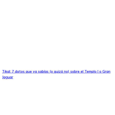
Tikal: 7 datos que ya sabías (o quizá no) sobre el Templo I o Gran
Jaguar