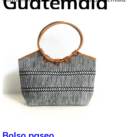
Guatemala
Marysabel Aldana
02/05/2025
Image to Credit : Abel Juárez
Bolso paseo