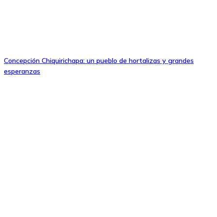
Concepción Chiquirichapa: un pueblo de hortalizas y grandes
esperanzas