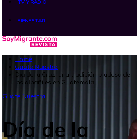
TV Y RADIO
BIENESTAR
Home
Guate Nuestra
Día de la Cruz: una tradición piadosa de
los albañiles en Guatemala
Guate Nuestra
Día de la