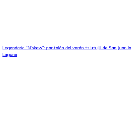
Legendario “N’skaw”: pantalón del varón tz’utuj’il de San Juan la
Laguna