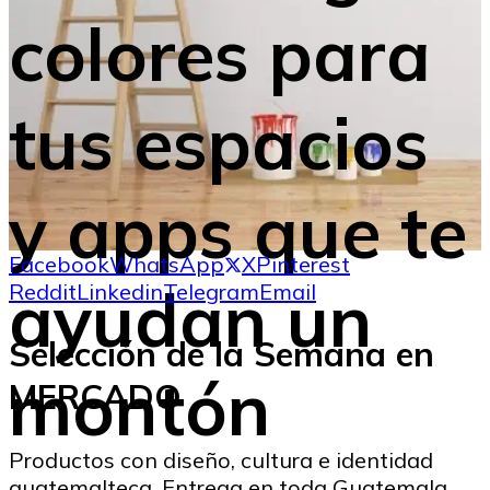
colores para
tus espacios
y apps que te
Facebook
WhatsApp
X
Pinterest
ayudan un
Reddit
Linkedin
Telegram
Email
Selección de la Semana en
montón
MERCADO
Productos con diseño, cultura e identidad
guatemalteca. Entrega en toda Guatemala.