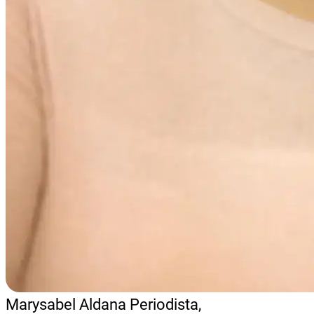
Marysabel Aldana
Periodista,