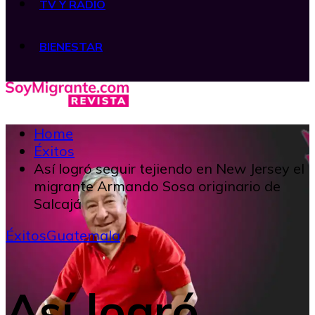
TV Y RADIO
BIENESTAR
Home
Éxitos
Así logró seguir tejiendo en New Jersey el
migrante Armando Sosa originario de
Salcajá
Éxitos
Guatemala
Así logró