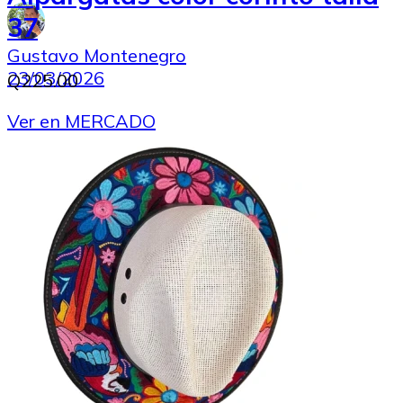
37
Gustavo Montenegro
23/03/2026
Q225.00
Ver en MERCADO