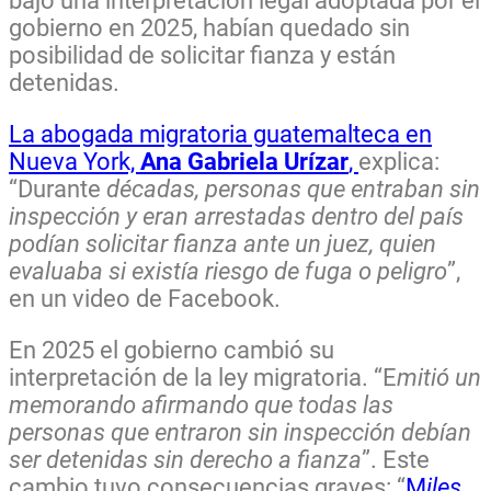
bajo una interpretación legal adoptada por el
gobierno en 2025, habían quedado sin
posibilidad de solicitar fianza y están
detenidas.
La abogada migratoria guatemalteca en
Nueva York,
Ana Gabriela Urízar
,
explica:
“Durante
décadas, personas que entraban sin
inspección y eran arrestadas dentro del país
podían solicitar fianza ante un juez, quien
evaluaba si existía riesgo de fuga o peligro
”,
en un video de Facebook.
En 2025 el gobierno cambió su
interpretación de la ley migratoria. “E
mitió un
memorando afirmando que todas las
personas que entraron sin inspección debían
ser detenidas sin derecho a fianza
”. Este
cambio tuvo consecuencias graves: “
M
iles