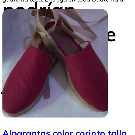
podrían
beneficiarse
con fallo
judicial
reciente
Alpargatas color corinto talla