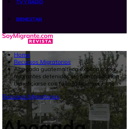
TV Y RADIO
BIENESTAR
Home
Recursos Migratorios
Abogada guatemalteca explica cómo
migrantes detenidos sin fianza podrían
beneficiarse con fallo judicial reciente
Recursos Migratorios
Abogada