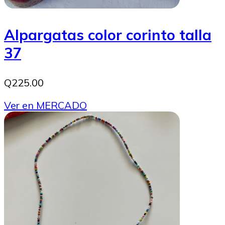
Alpargatas color corinto talla
37
Q225.00
Ver en MERCADO