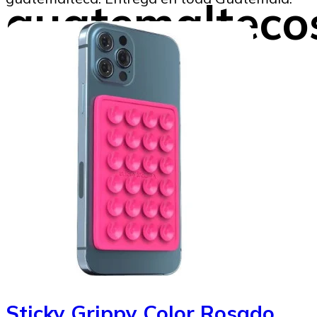
guatemalteco
en el 2025
Beatriz Tercero
22/11/2024
Image to Credit : Envato
Sticky Grippy Color Rosado