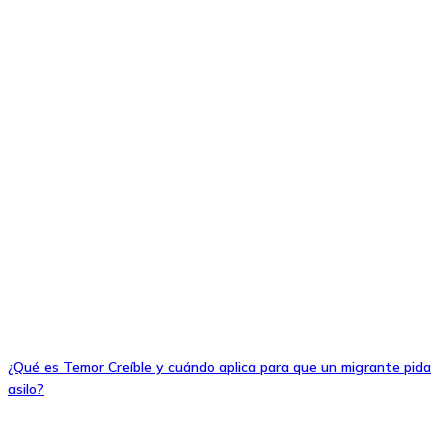
¿Qué es Temor Creíble y cuándo aplica para que un migrante pida
asilo?