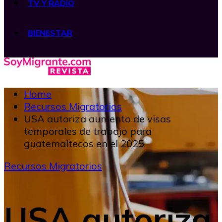
TV Y RADIO
BIENESTAR
Home
Recursos Migratorios
USA autoriza aumento de visas
temporales de trabajo para
guatemaltecos en el 2025
Recursos Migratorios
USA autoriza