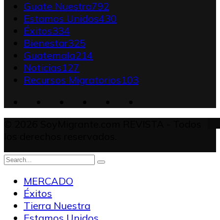
Guate Nuestra
792
Estamos Unidos
430
Éxitos
334
Bienestar
325
Guatemala
214
Noticias
127
Recursos Migratorios
103
© 2026 SoyMigrante.com REVISTA - Todos
los derechos reservados.
MERCADO
Éxitos
Tierra Nuestra
Estamos Unidos