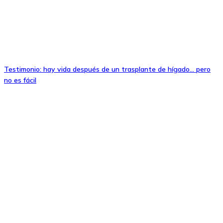
Testimonio: hay vida después de un trasplante de hígado… pero
no es fácil