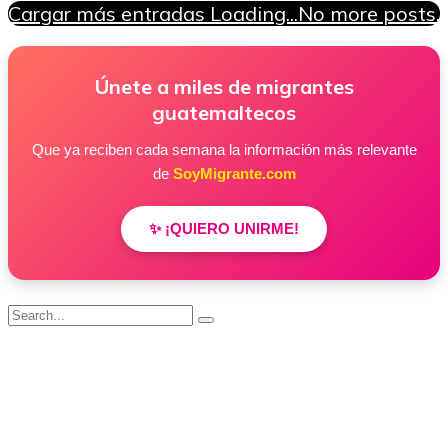
Cargar más entradas
Loading...
No more posts.
Únete a miles de migrantes
guatemaltecos
Que ya reciben cada semana la información más relevante
de
SoyMigrante.com
✨ ¡QUIERO UNIRME!