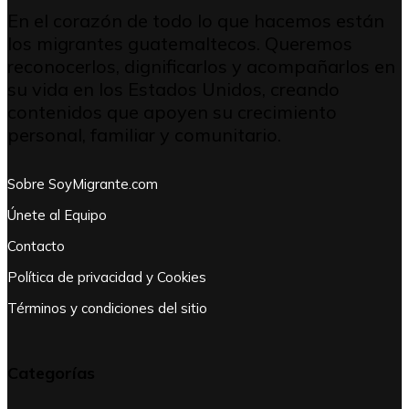
En el corazón de todo lo que hacemos están
los migrantes guatemaltecos. Queremos
reconocerlos, dignificarlos y acompañarlos en
su vida en los Estados Unidos, creando
contenidos que apoyen su crecimiento
personal, familiar y comunitario.
Sobre SoyMigrante.com
Únete al Equipo
Contacto
Política de privacidad y Cookies
Términos y condiciones del sitio
Categorías