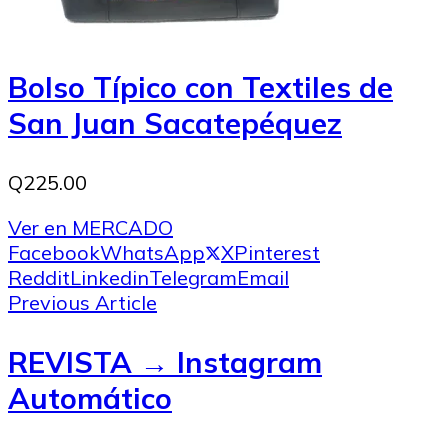
Bolso Típico con Textiles de
San Juan Sacatepéquez
Q225.00
Ver en MERCADO
Facebook
WhatsApp
X
Pinterest
Reddit
Linkedin
Telegram
Email
Previous Article
REVISTA → Instagram
Automático