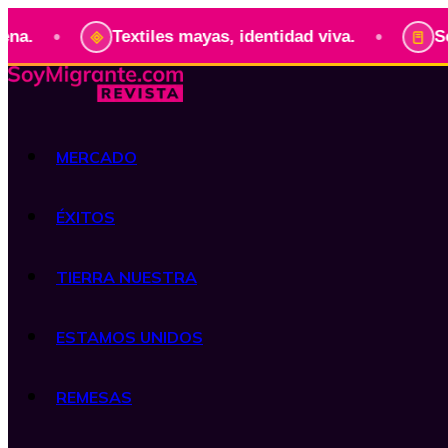
•
•
Textiles mayas, identidad viva.
Serie: P
MERCADO
ÉXITOS
TIERRA NUESTRA
ESTAMOS UNIDOS
REMESAS