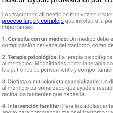
Los trastornos alimenticios rara vez se resuel
proceso largo y complejo
que involucra la par
importantes:
1. Consulta con un médico:
Un médico debe eva
complicación derivada del trastorno, como de
2. Terapia psicológica
: La terapia psicológic
alimenticios. Modalidades como la terapia co
los patrones de pensamiento y comportamient
3. Dietista o nutricionista especializado
: Un 
alimenticio personalizado que ayude a restab
reciba los nutrientes que necesita.
4. Intervención familiar:
Para los adolescentes 
apoyo para comprender mejor el trastorno y a