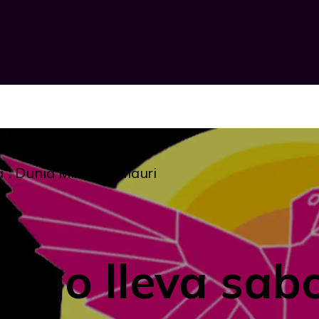
a”: Dunia Miranda-Mauri
hago lleva sab