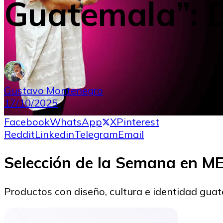
Guatemala”: 
Gustavo Montenegro
17/10/2025
Facebook
WhatsApp
X
Pinterest
Reddit
Linkedin
Telegram
Email
Selección de la Semana en 
Productos con diseño, cultura e identidad gua