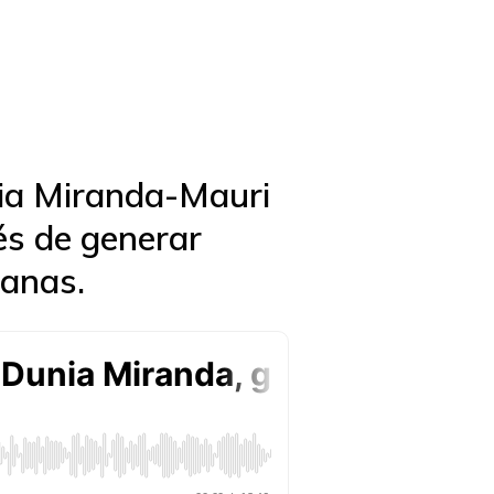
ia Miranda-Mauri
és de generar
panas.