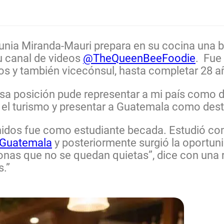
unia Miranda-Mauri prepara en su cocina una 
u canal de videos
@TheQueenBeeFoodie
. Fue
s y también vicecónsul, hasta completar 28 añ
sa posición pude representar a mi país como di
r el turismo y presentar a Guatemala como dest
Unidos fue como estudiante becada. Estudió co
Guatemala
y posteriormente surgió la oportun
sonas que no se quedan quietas”, dice con una 
s.”