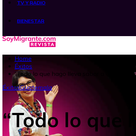
TV Y RADIO
BIENESTAR
Home
Éxitos
“Todo lo que hago lleva sabor a Guatemal
Éxitos
Guatemala
“Todo lo que 