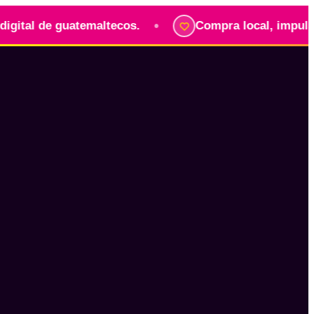
•
de guatemaltecos.
Compra local, impulsa sueño