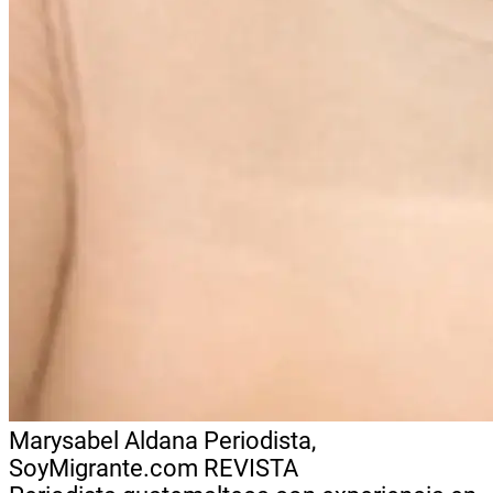
Marysabel Aldana
Periodista,
SoyMigrante.com REVISTA