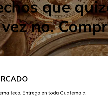
chos que quiz
l vez no. Comp
MERCADO
temalteca. Entrega en toda Guatemala.