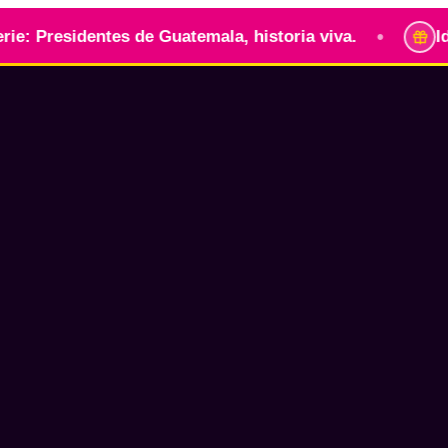
•
sidentes de Guatemala, historia viva.
Identidad 