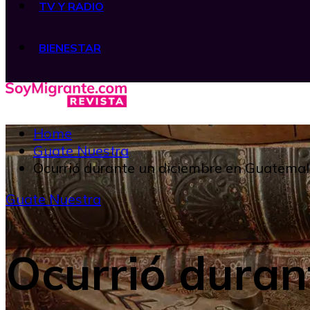
TV Y RADIO
BIENESTAR
Home
Guate Nuestra
Ocurrió durante un diciembre en Guatemal
Guate Nuestra
Ocurrió duran