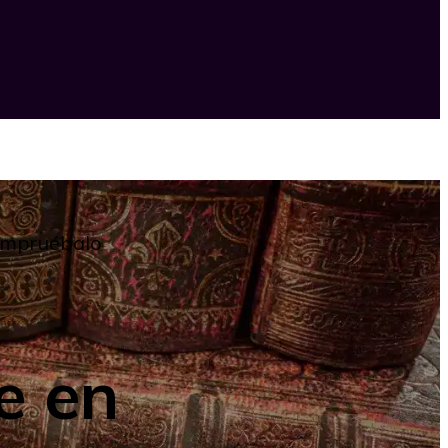
Compruébalo
e en