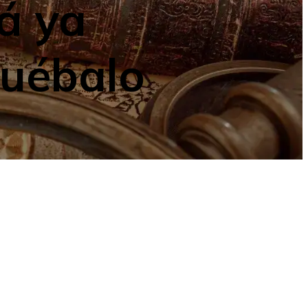
á ya
ruébalo