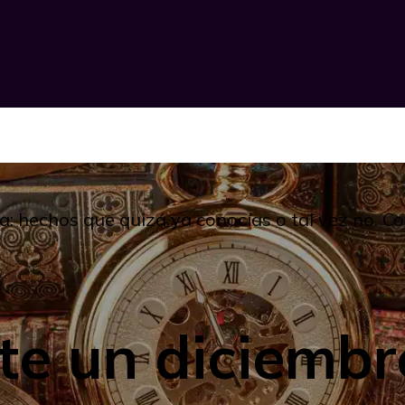
a: hechos que quizá ya conocías o tal vez no. 
te un diciembr