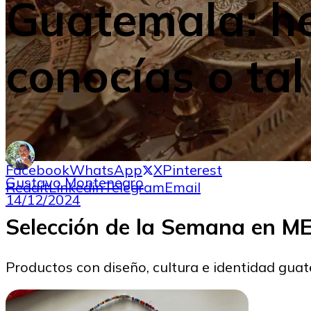
Guatemala: he
conocías o ta
Facebook
WhatsApp
X
Pinterest
Gustavo Montenegro
Reddit
Linkedin
Telegram
Email
14/12/2024
Selección de la Semana en 
Productos con diseño, cultura e identidad gua