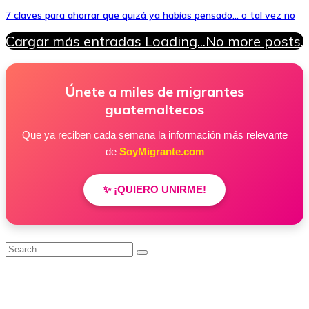
7 claves para ahorrar que quizá ya habías pensado… o tal vez no
Cargar más entradas
Loading...
No more posts.
Únete a miles de migrantes
guatemaltecos
Que ya reciben cada semana la información más relevante
de
SoyMigrante.com
✨ ¡QUIERO UNIRME!