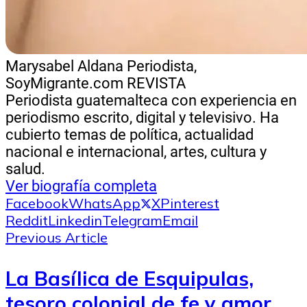
Marysabel Aldana
Periodista,
SoyMigrante.com REVISTA
Periodista guatemalteca con experiencia en
periodismo escrito, digital y televisivo. Ha
cubierto temas de política, actualidad
nacional e internacional, artes, cultura y
salud.
Ver biografía completa
Facebook
WhatsApp
X
Pinterest
Reddit
Linkedin
Telegram
Email
Previous Article
La Basílica de Esquipulas,
tesoro colonial de fe y amor