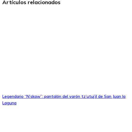
Artículos relacionados
Legendario “N’skaw”: pantalón del varón tz’utuj’il de San Juan la
Laguna