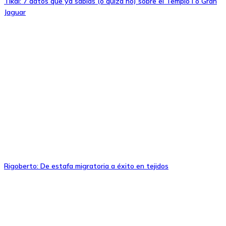
Tikal: 7 datos que ya sabías (o quizá no) sobre el Templo I o Gran
Jaguar
Rigoberto: De estafa migratoria a éxito en tejidos