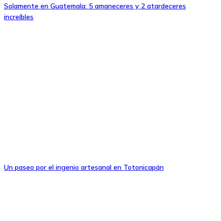
Solamente en Guatemala: 5 amaneceres y 2 atardeceres
increíbles
Un paseo por el ingenio artesanal en Totonicapán