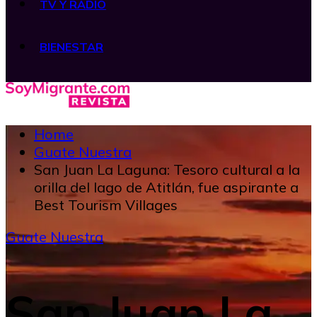
TV Y RADIO
BIENESTAR
Home
Guate Nuestra
San Juan La Laguna: Tesoro cultural a la
orilla del lago de Atitlán, fue aspirante a
Best Tourism Villages
Guate Nuestra
San Juan La