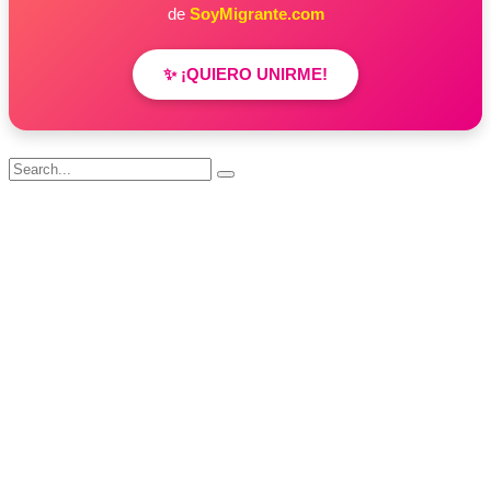
de
SoyMigrante.com
✨ ¡QUIERO UNIRME!