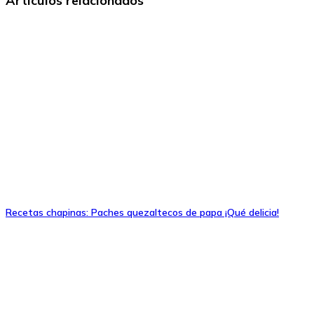
Artículos relacionados
Recetas chapinas: Paches quezaltecos de papa ¡Qué delicia!