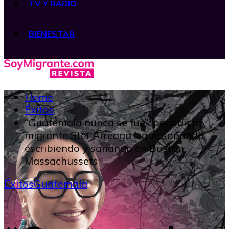
TV Y RADIO
BIENESTAR
Home
Éxitos
“Guatemala nunca se fue”: periodista
migrante Stef Arreaga sigue soñando,
escribiendo y sanando en Boston,
Massachussets
Éxitos
Guatemala