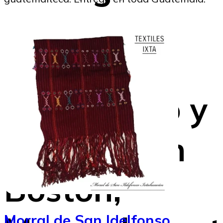
sigue
soñando,
escribiendo y
sanando en
Boston,
Morral de San Idelfonso