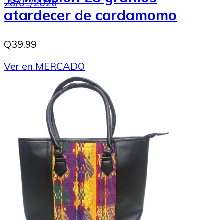
28/01/2026
atardecer de cardamomo
Q39.99
Ver en MERCADO