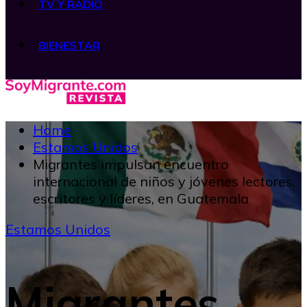
TV Y RADIO
BIENESTAR
Home
Estamos Unidos
Migrantes impulsan encuentro
internacional de niños y jóvenes lectores,
escritores y líderes, en Guatemala
Estamos Unidos
Migrantes