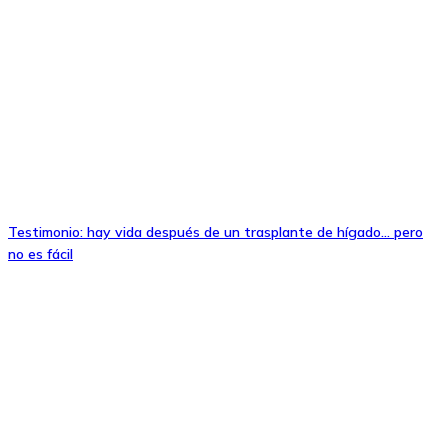
Testimonio: hay vida después de un trasplante de hígado… pero
no es fácil