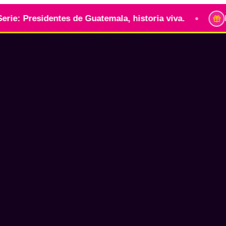
•
identes de Guatemala, historia viva.
Identidad g