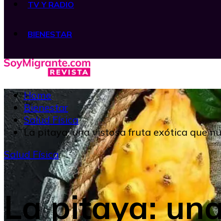
TV Y RADIO
BIENESTAR
Home
Bienestar
Salud Física
La pitaya: una vistosa fruta exótica que nu
Salud Física
La pitaya: una