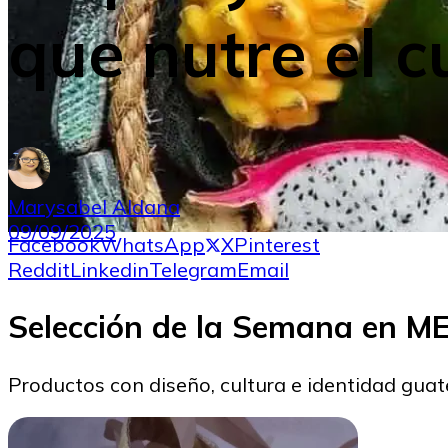
que nutre el 
Marysabel Aldana
09/09/2025
Facebook
WhatsApp
X
Pinterest
Reddit
Linkedin
Telegram
Email
Selección de la Semana en 
Productos con diseño, cultura e identidad gua