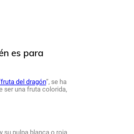
ién es para
fruta del dragón
”, se ha
 ser una fruta colorida,
y su pulpa blanca o roja