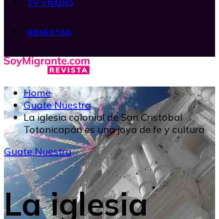
TV Y RADIO
BIENESTAR
Home
Guate Nuestra
La iglesia colonial de San Cristóbal
Totonicapán es una joya de fe y cultura
Guate Nuestra
La iglesia