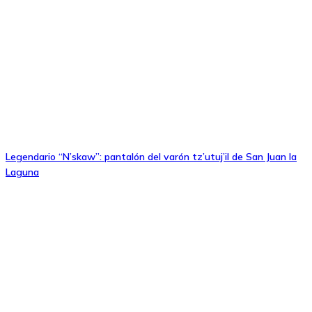
Legendario “N’skaw”: pantalón del varón tz’utuj’il de San Juan la
Laguna