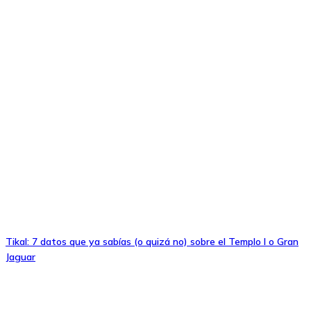
Tikal: 7 datos que ya sabías (o quizá no) sobre el Templo I o Gran
Jaguar