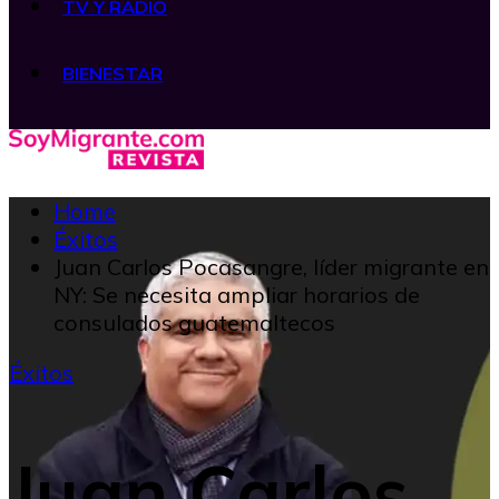
TV Y RADIO
BIENESTAR
Home
Éxitos
Juan Carlos Pocasangre, líder migrante en
NY: Se necesita ampliar horarios de
consulados guatemaltecos
Éxitos
Juan Carlos