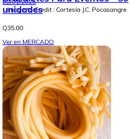
02/01/2025
unidades
Image to Credit : Cortesía J.C. Pocasangre
Q35.00
Ver en MERCADO