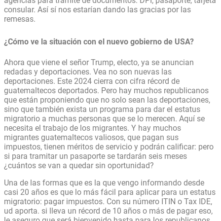
agencias para tramite de documentos: DPI, pasaporte, tarjeta
consular. Así sí nos estarían dando las gracias por las
remesas.
¿Cómo ve la situación con el nuevo gobierno de USA?
Ahora que viene el señor Trump, electo, ya se anuncian
redadas y deportaciones. Vea no son nuevas las
deportaciones. Este 2024 cierra con cifra récord de
guatemaltecos deportados. Pero hay muchos republicanos
que están proponiendo que no solo sean las deportaciones,
sino que también exista un programa para dar el estatus
migratorio a muchas personas que se lo merecen. Aquí se
necesita el trabajo de los migrantes. Y hay muchos
migrantes guatemaltecos valiosos, que pagan sus
impuestos, tienen méritos de servicio y podrán calificar: pero
si para tramitar un pasaporte se tardarán seis meses
¿cuántos se van a quedar sin oportunidad?
Una de las formas que es la que vengo informando desde
casi 20 años es que lo más fácil para aplicar para un estatus
migratorio: pagar impuestos. Con su número ITIN o Tax IDE,
ud aporta. si lleva un récord de 10 años o más de pagar eso,
le aseguro que será bienvenido hasta para los republicanos