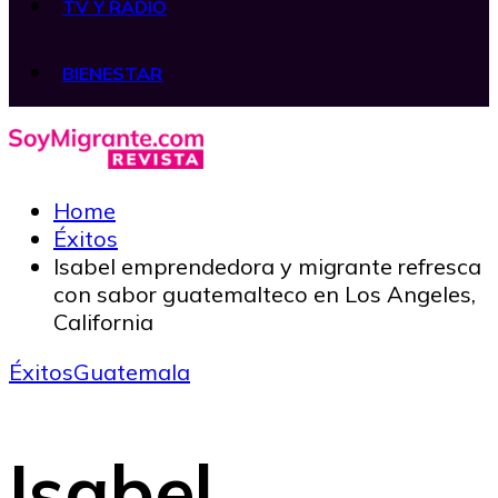
TV Y RADIO
BIENESTAR
Home
Éxitos
Isabel emprendedora y migrante refresca
con sabor guatemalteco en Los Angeles,
California
Éxitos
Guatemala
Isabel