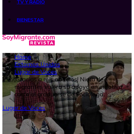
TV Y RADIO
BIENESTAR
Home
Estamos Unidos
Lugar de Voces
¡Gracias a mis abuelos! Nieta de
migrantes valora su apoyo en emotiva
carta al graduarse de Socióloga
Lugar de Voces