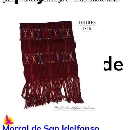
emotiva
carta al
graduarse de
Socióloga
Morral de San Idelfonso