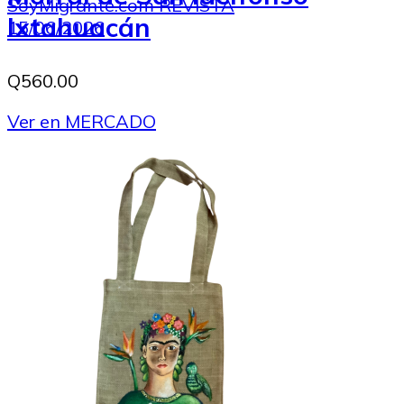
SoyMigrante.com REVISTA
Ixtahuacán
15/06/2026
Q560.00
Ver en MERCADO