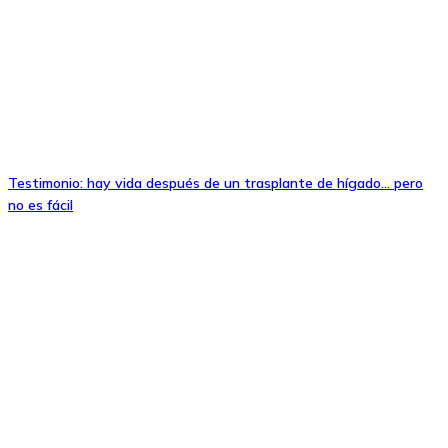
Testimonio: hay vida después de un trasplante de hígado… pero
no es fácil