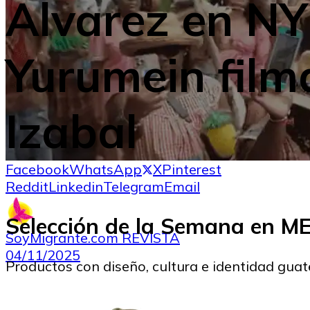
Alvarez en N
Yurumein film
Izabal
Facebook
WhatsApp
X
Pinterest
Reddit
Linkedin
Telegram
Email
Selección de la Semana en 
SoyMigrante.com REVISTA
04/11/2025
Productos con diseño, cultura e identidad gua