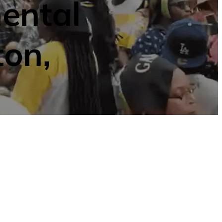
ental
ton,