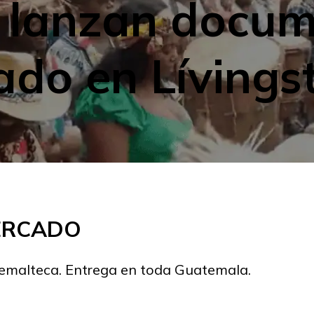
Y lanzan docum
ado en Lívings
MERCADO
temalteca. Entrega en toda Guatemala.