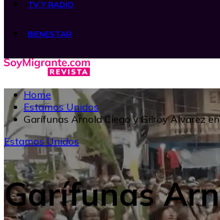
TV Y RADIO
BIENESTAR
Home
Estamos Unidos
Garífunas Arnold Ciego y Gilroy Alvarez e
Estamos Unidos
Garífunas Arn