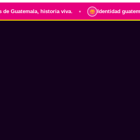
•
mala, historia viva.
Identidad guatemalteca para