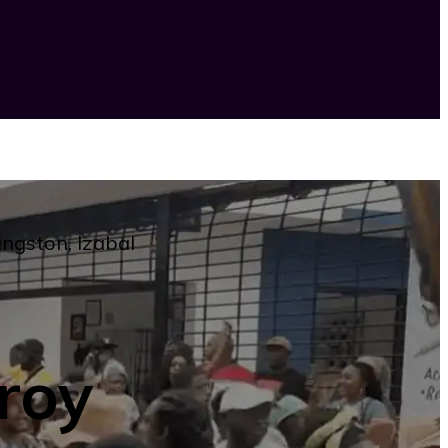
ingston, Izabal
roy