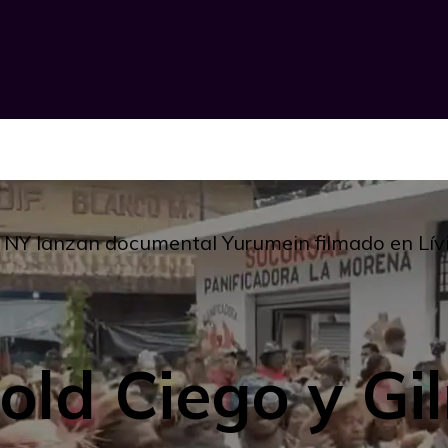
n NY lanzan documental Yurumein filmado en Lív
old Ciego y Gil