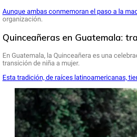
Aunque ambas conmemoran el paso a la mad
organización.
Quinceañeras en Guatemala: trad
En Guatemala, la Quinceañera es una celebra
transición de niña a mujer.
Esta tradición, de raíces latinoamericanas, tie