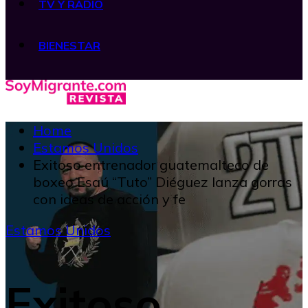
TV Y RADIO
BIENESTAR
Home
Estamos Unidos
Exitoso entrenador guatemalteco de
boxeo Esaú “Tuto” Diéguez lanza gorras
con ideas de acción y fe
Estamos Unidos
Exitoso