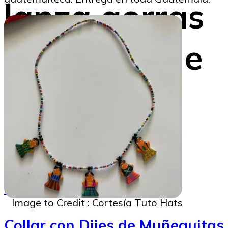
lanza gorras
con ideas de
acción y fe
Gustavo Montenegro
28/05/2026
Image to Credit : Cortesía Tuto Hats
Collar con Dijes de Muñequitas