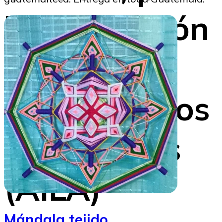
la Asociación
Americana
de Abogados
Migratorios
(AILA)
Mándala tejido