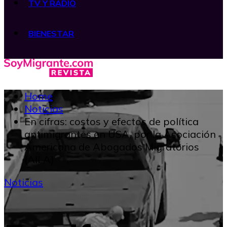
TV Y RADIO
BIENESTAR
Home
Noticias
En cifras: costos y efectos de política
antimigrantes en USA, por la Asociación
Americana de Abogados Migratorios
(AILA)
Noticias