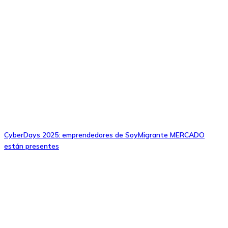
CyberDays 2025: emprendedores de SoyMigrante MERCADO
están presentes