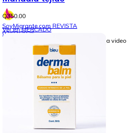
Q350.00
SoyMigrante.com REVISTA
Ver en MERCADO
02/03/2026
Image to Credit : Captura de pantalla video