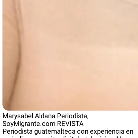
Marysabel Aldana
Periodista,
SoyMigrante.com REVISTA
Periodista guatemalteca con experiencia en