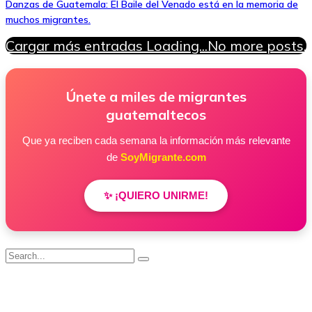
Danzas de Guatemala: El Baile del Venado está en la memoria de
muchos migrantes.
Cargar más entradas
Loading...
No more posts.
Únete a miles de migrantes
guatemaltecos
Que ya reciben cada semana la información más relevante
de
SoyMigrante.com
✨ ¡QUIERO UNIRME!