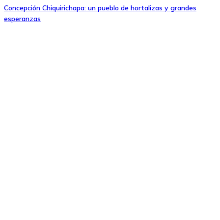
Concepción Chiquirichapa: un pueblo de hortalizas y grandes
esperanzas