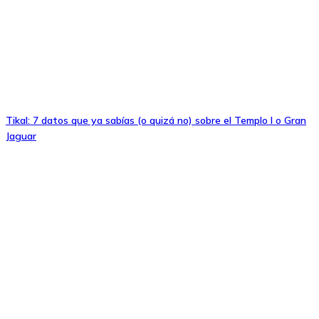
Tikal: 7 datos que ya sabías (o quizá no) sobre el Templo I o Gran
Jaguar