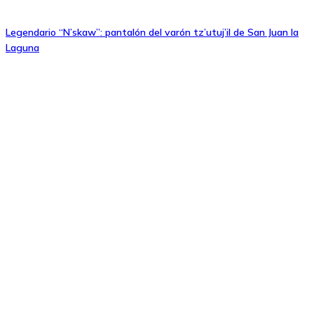
Legendario “N’skaw”: pantalón del varón tz’utuj’il de San Juan la
Laguna