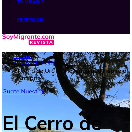
TV Y RADIO
BIENESTAR
Home
Guate Nuestra
El Cerro de Oro y la leyenda que inspiró al
Principito
Guate Nuestra
El Cerro de