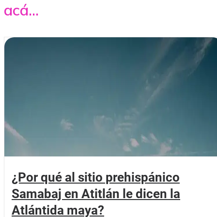
acá...
¿Por qué al sitio prehispánico
Samabaj en Atitlán le dicen la
Atlántida maya?