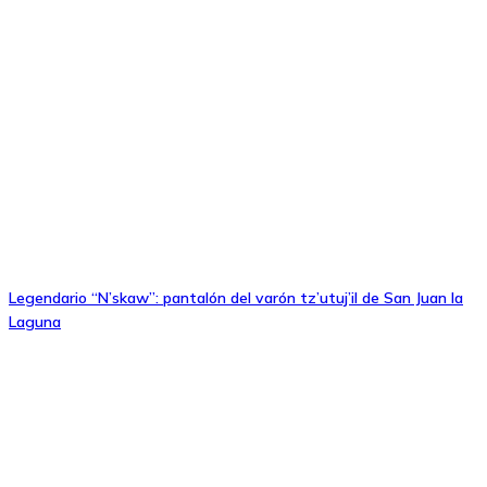
Legendario “N’skaw”: pantalón del varón tz’utuj’il de San Juan la
Laguna