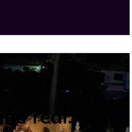
do
ño real: