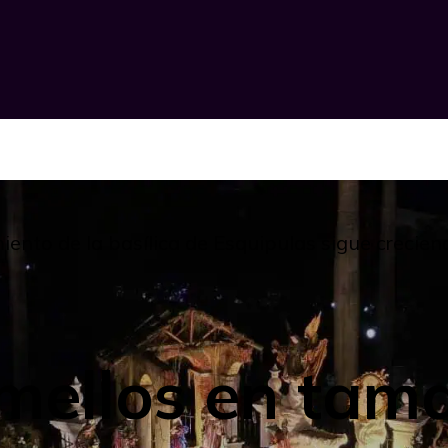
ento de la basílica de Esquipulas sigue crecien
mellos en tama