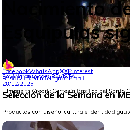
Nacimiento de 
Esquipulas si
Facebook
WhatsApp
X
Pinterest
SoyMigrante.com REVISTA
Reddit
Linkedin
Telegram
Email
20/12/2025
Image to Credit : Cortesía Basílica del Santo 
Selección de la Semana en 
Productos con diseño, cultura e identidad gua