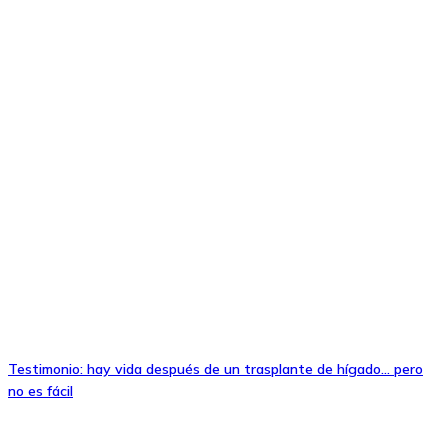
Testimonio: hay vida después de un trasplante de hígado… pero
no es fácil