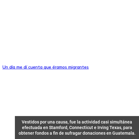
Un día me dí cuenta que éramos migrantes
Vestidos por una causa, fue la actividad casi simultánea
Vestidos por una causa, fue la actividad casi simultánea
efectuada en Stamford, Connecticut e Irving Texas, para
efectuada en Stamford, Connecticut e Irving Texas, para
obtener fondos a fin de sufragar donaciones en Guatemala.
obtener fondos a fin de sufragar donaciones en Guatemala.