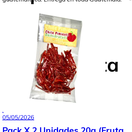
migrante
panameña
Evelyn Costa
SoyMigrante.com REVISTA
05/05/2026
Pack X 2 Unidades 20g (Fruta