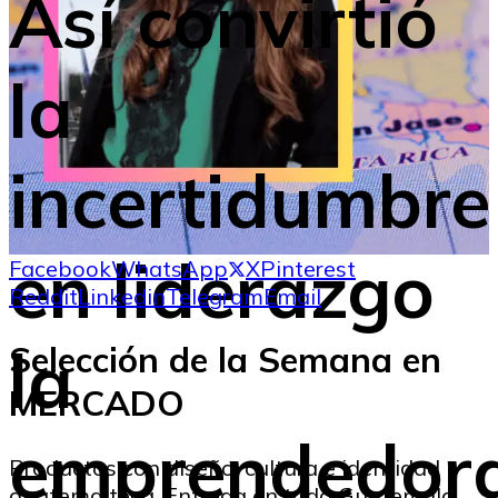
Así convirtió
la
incertidumbre
en liderazgo
Facebook
WhatsApp
X
Pinterest
Reddit
Linkedin
Telegram
Email
la
Selección de la Semana en
MERCADO
emprendedor
Productos con diseño, cultura e identidad
guatemalteca. Entrega en toda Guatemala.