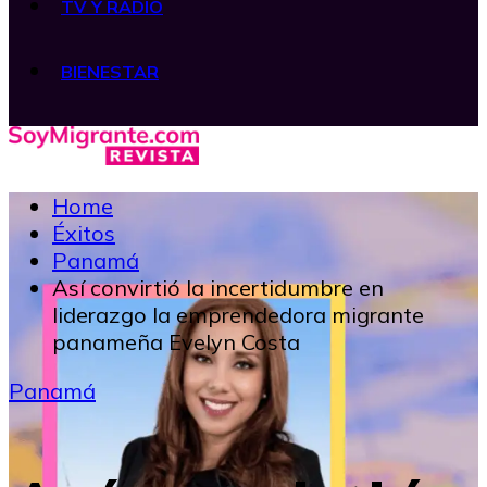
TV Y RADIO
BIENESTAR
Home
Éxitos
Panamá
Así convirtió la incertidumbre en
liderazgo la emprendedora migrante
panameña Evelyn Costa
Panamá