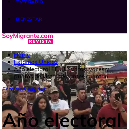
TV Y RADIO
BIENESTAR
Home
Estamos Unidos
Año electoral EE.UU: Votos, voces y
puntos de vista migrantes cuentan
Estamos Unidos
Año electoral