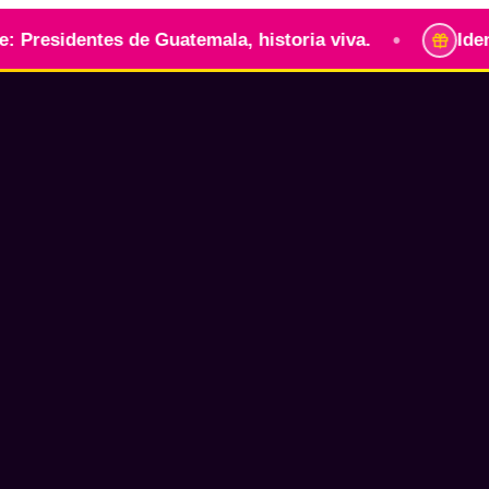
•
ntes de Guatemala, historia viva.
Identidad guat