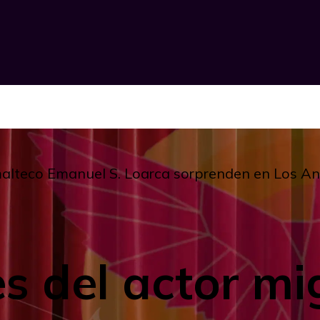
malteco Emanuel S. Loarca sorprenden en Los An
es del actor mi