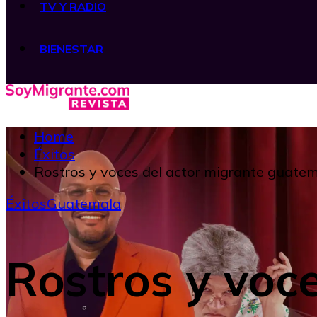
TV Y RADIO
BIENESTAR
Home
Éxitos
Rostros y voces del actor migrante guate
Éxitos
Guatemala
Rostros y voc