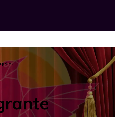
geles
grante