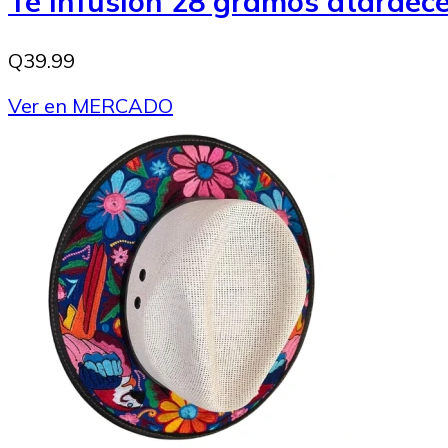
Té infusión 28 gramos atarde
Q39.99
Ver en MERCADO