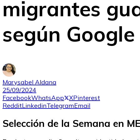
migrantes gu
según Google 
Marysabel Aldana
25/09/2024
Facebook
WhatsApp
X
Pinterest
Reddit
Linkedin
Telegram
Email
Selección de la Semana en 