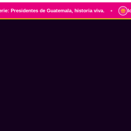
•
Presidentes de Guatemala, historia viva.
Identid