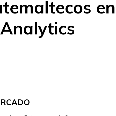
atemaltecos e
Analytics
MERCADO