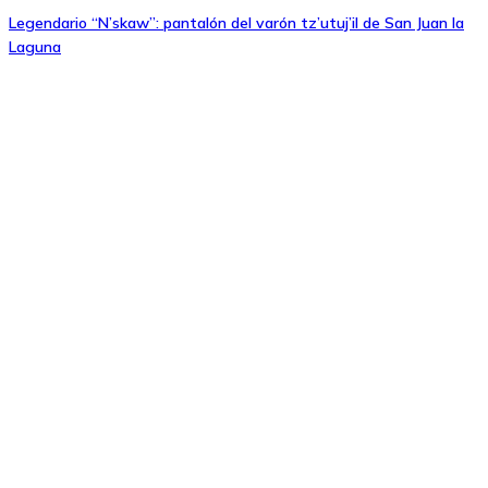
Legendario “N’skaw”: pantalón del varón tz’utuj’il de San Juan la
Laguna