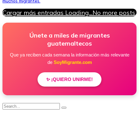
muchos migrantes.
Cargar más entradas
Loading...
No more posts.
Únete a miles de migrantes
guatemaltecos
Que ya reciben cada semana la información más relevante
de
SoyMigrante.com
✨ ¡QUIERO UNIRME!