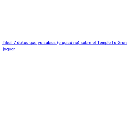
Tikal: 7 datos que ya sabías (o quizá no) sobre el Templo I o Gran
Jaguar