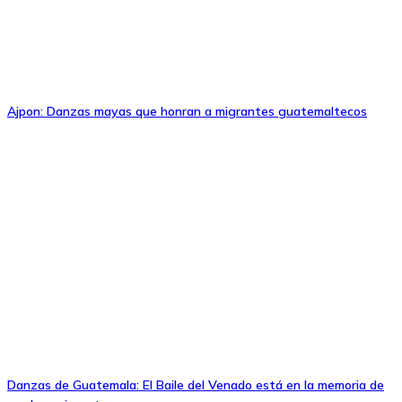
Ajpon: Danzas mayas que honran a migrantes guatemaltecos
Danzas de Guatemala: El Baile del Venado está en la memoria de