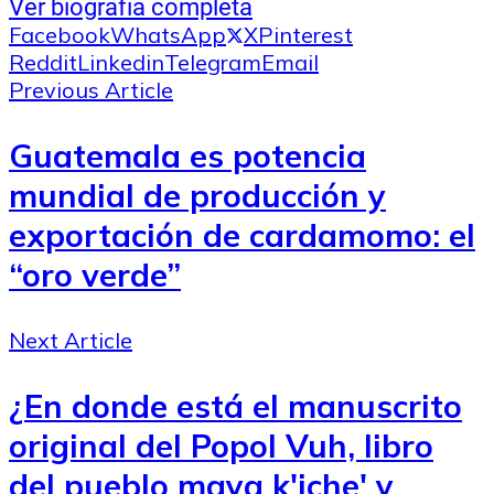
Ver biografía completa
Facebook
WhatsApp
X
Pinterest
Reddit
Linkedin
Telegram
Email
Previous Article
Guatemala es potencia
mundial de producción y
exportación de cardamomo: el
“oro verde”
Next Article
¿En donde está el manuscrito
original del Popol Vuh, libro
del pueblo maya k'iche' y