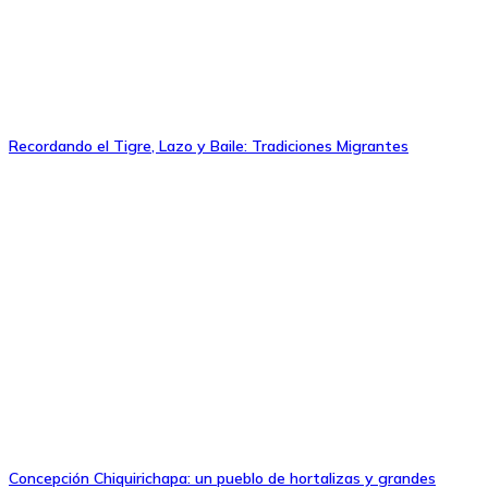
Recordando el Tigre, Lazo y Baile: Tradiciones Migrantes
Concepción Chiquirichapa: un pueblo de hortalizas y grandes