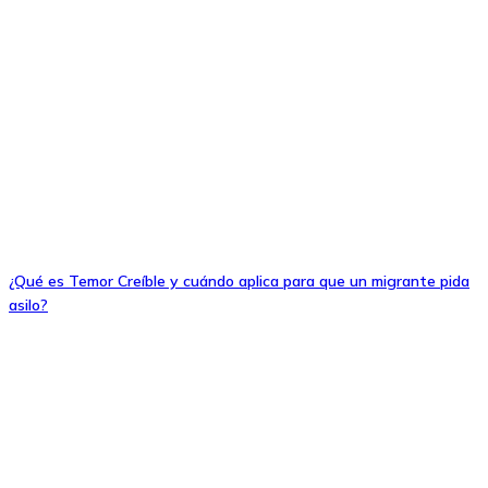
¿Qué es Temor Creíble y cuándo aplica para que un migrante pida
asilo?