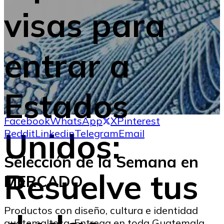
visas para
entrar a
Estados
Facebook
WhatsApp
X
Pinterest
Unidos:
Reddit
Linkedin
Telegram
Email
Selección de la Semana en
Resuelve tus
MERCADO
Productos con diseño, cultura e identidad
guatemalteca. Entrega en toda Guatemala.