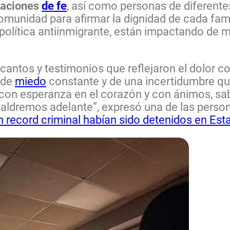
naciones
de fe
, así como personas de diferente
munidad para afirmar la dignidad de cada famil
 política antiinmigrante, están impactando de m
antos y testimonios que reflejaron el dolor co
, de
miedo
constante y de una incertidumbre qu
y con esperanza en el corazón y con ánimos, sa
aldremos adelante”, expresó una de las person
n record criminal habían sido detenidos en Est