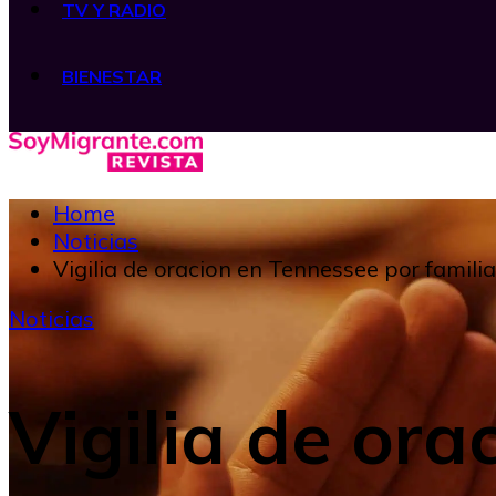
TV Y RADIO
BIENESTAR
Home
Noticias
Vigilia de oracion en Tennessee por famil
Noticias
Vigilia de ora