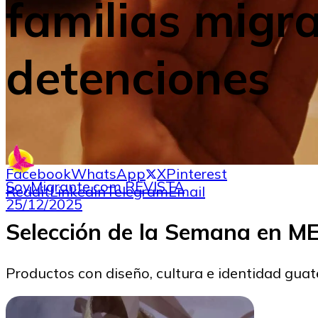
familias migr
detenciones
Facebook
WhatsApp
X
Pinterest
SoyMigrante.com REVISTA
Reddit
Linkedin
Telegram
Email
25/12/2025
Selección de la Semana en 
Productos con diseño, cultura e identidad gua