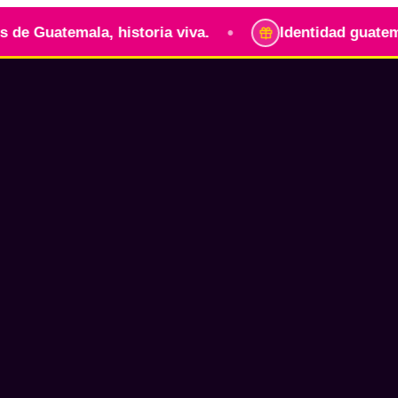
•
emala, historia viva.
Identidad guatemalteca par